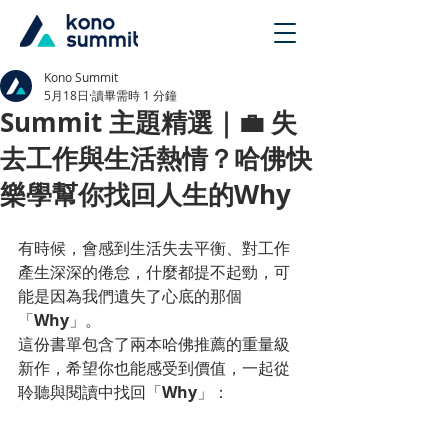
Kono Summit
5月18日
讀畢需時 1 分鐘
Summit 主題精選｜💼 失
去工作與生活熱情？哈佛快
樂學幫你找回人生的Why
有時候，會感到生活失去平衡、對工作
產生深深的倦怠，什麼都提不起勁，可
能是因為我們遺失了心底的那個
「
Why
」。
這份書單包含了兩本哈佛推薦的重量級
新作，希望你也能感受到價值，一起從
聆聽與閱讀中找回「
Why
」：