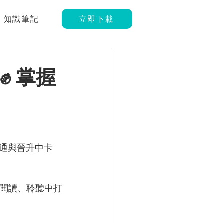
知識筆記
立即下載
✊ 掌握
通與晉升中卡
從閱讀、聆聽中打