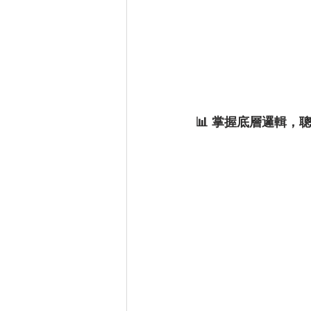
📊 掌握底層邏輯，