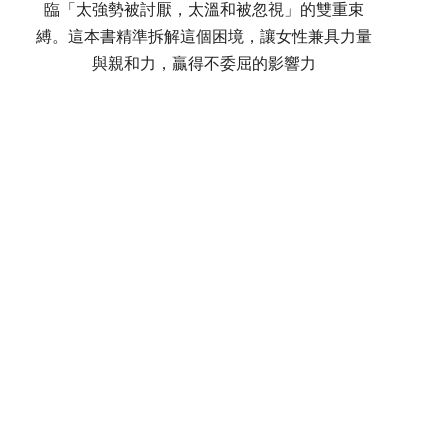
臨「太強勢被討厭，太溫和被忽視」的雙重束
縛。這本書精準拆解這個困境，讓女性兼具力量
與親和力，贏得不委屈的影響力