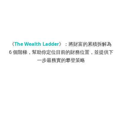
《
The Wealth Ladder
》：將財富的累積拆解為 
6 個階梯，幫助你定位目前的財務位置，並提供下
一步最務實的攀登策略