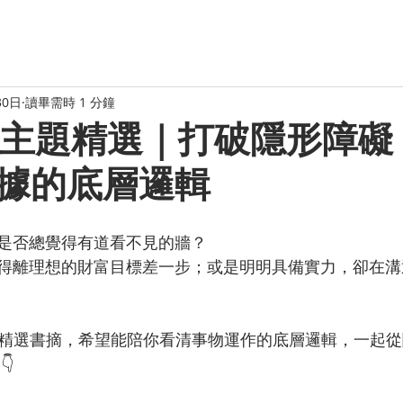
30日
讀畢需時 1 分鐘
t 主題精選｜打破隱形障礙 
據的底層邏輯
是否總覺得有道看不見的牆？
得離理想的財富目標差一步；或是明明具備實力，卻在溝
 4 本精選書摘，希望能陪你看清事物運作的底層邏輯，一起
